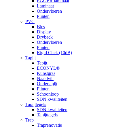
EGGER laminaat
Laminaat
Ondervloeren
Plinten
PVC
Bies
Display
Dryback
Ondervloeren
Plinten
Rigid Click (10dB)
Tapijt
Tapijt
ECONYL®
Kunstgras
Naaldvilt
Ondertapijt
Plinten
Schoonloop
SDN kwaliteiten
Tapijttegels
SDN kwaliteiten
Tapijttegels
Trap
Traprenovatie