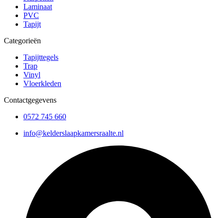
Laminaat
PVC
Tapijt
Categorieën
Tapijttegels
Trap
Vinyl
Vloerkleden
Contactgegevens
0572 745 660
info@kelderslaapkamersraalte.nl