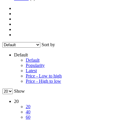
Sort by
Default
Default
Popularity
Latest
Price - Low to high
Price - High to low
Show
20
20
40
60