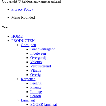
Copyright © kelderslaapkamersraalte.nl
Privacy Policy
Menu Rounded
Menu
HOME
PRODUCTEN
Gordijnen
Brandvertragend
Inbetween
Overgordijn
Velours
Verduisterend
Vitrage
Overig
Karpetten
Feeling
Finesse
Lounge
Season
Laminaat
EGGER laminaat