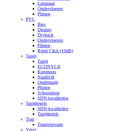
Laminaat
Ondervloeren
Plinten
PVC
Bies
Display
Dryback
Ondervloeren
Plinten
Rigid Click (10dB)
Tapijt
Tapijt
ECONYL®
Kunstgras
Naaldvilt
Ondertapijt
Plinten
Schoonloop
SDN kwaliteiten
Tapijttegels
SDN kwaliteiten
Tapijttegels
Trap
Traprenovatie
Vinyl