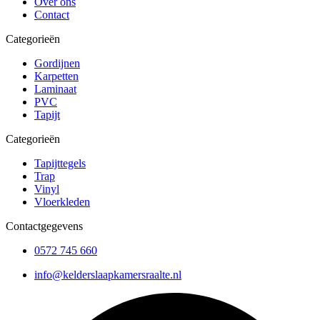
Over ons
Contact
Categorieën
Gordijnen
Karpetten
Laminaat
PVC
Tapijt
Categorieën
Tapijttegels
Trap
Vinyl
Vloerkleden
Contactgegevens
0572 745 660
info@kelderslaapkamersraalte.nl