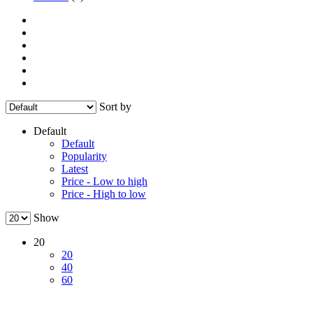
Sort by
Default
Default
Popularity
Latest
Price - Low to high
Price - High to low
Show
20
20
40
60