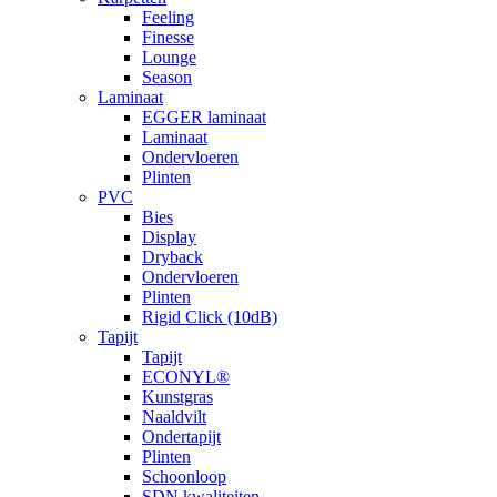
Feeling
Finesse
Lounge
Season
Laminaat
EGGER laminaat
Laminaat
Ondervloeren
Plinten
PVC
Bies
Display
Dryback
Ondervloeren
Plinten
Rigid Click (10dB)
Tapijt
Tapijt
ECONYL®
Kunstgras
Naaldvilt
Ondertapijt
Plinten
Schoonloop
SDN kwaliteiten