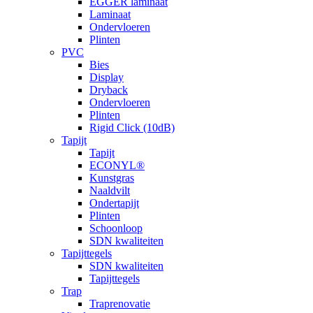
EGGER laminaat
Laminaat
Ondervloeren
Plinten
PVC
Bies
Display
Dryback
Ondervloeren
Plinten
Rigid Click (10dB)
Tapijt
Tapijt
ECONYL®
Kunstgras
Naaldvilt
Ondertapijt
Plinten
Schoonloop
SDN kwaliteiten
Tapijttegels
SDN kwaliteiten
Tapijttegels
Trap
Traprenovatie