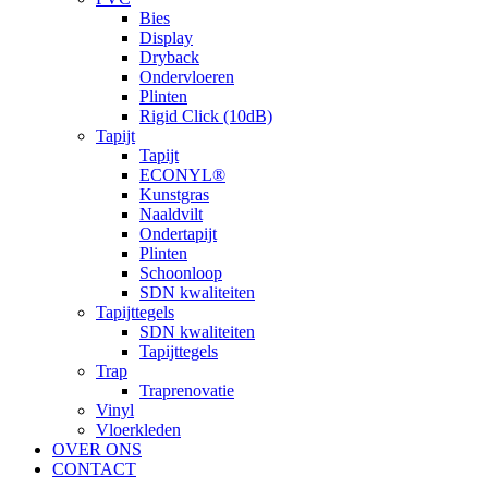
Bies
Display
Dryback
Ondervloeren
Plinten
Rigid Click (10dB)
Tapijt
Tapijt
ECONYL®
Kunstgras
Naaldvilt
Ondertapijt
Plinten
Schoonloop
SDN kwaliteiten
Tapijttegels
SDN kwaliteiten
Tapijttegels
Trap
Traprenovatie
Vinyl
Vloerkleden
OVER ONS
CONTACT