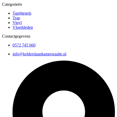
Categorieën
Tapijttegels
Trap
Vinyl
Vloerkleden
Contactgegevens
0572 745 660
info@kelderslaapkamersraalte.nl