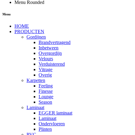
Menu Rounded
Menu
HOME
PRODUCTEN
Gordijnen
Brandvertragend
Inbetween
Overgordijn
Velours
Verduisterend
Vitrage
Overig
Karpetten
Feeling
Finesse
Lounge
Season
Laminaat
EGGER laminaat
Laminaat
Ondervloeren
Plinten
PVC