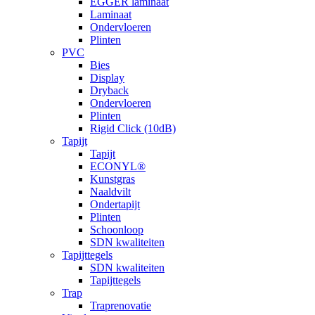
EGGER laminaat
Laminaat
Ondervloeren
Plinten
PVC
Bies
Display
Dryback
Ondervloeren
Plinten
Rigid Click (10dB)
Tapijt
Tapijt
ECONYL®
Kunstgras
Naaldvilt
Ondertapijt
Plinten
Schoonloop
SDN kwaliteiten
Tapijttegels
SDN kwaliteiten
Tapijttegels
Trap
Traprenovatie