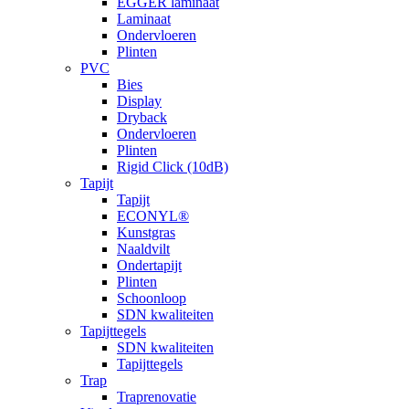
EGGER laminaat
Laminaat
Ondervloeren
Plinten
PVC
Bies
Display
Dryback
Ondervloeren
Plinten
Rigid Click (10dB)
Tapijt
Tapijt
ECONYL®
Kunstgras
Naaldvilt
Ondertapijt
Plinten
Schoonloop
SDN kwaliteiten
Tapijttegels
SDN kwaliteiten
Tapijttegels
Trap
Traprenovatie