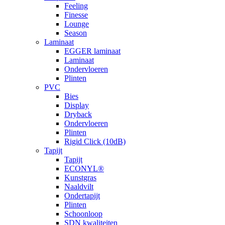
Feeling
Finesse
Lounge
Season
Laminaat
EGGER laminaat
Laminaat
Ondervloeren
Plinten
PVC
Bies
Display
Dryback
Ondervloeren
Plinten
Rigid Click (10dB)
Tapijt
Tapijt
ECONYL®
Kunstgras
Naaldvilt
Ondertapijt
Plinten
Schoonloop
SDN kwaliteiten