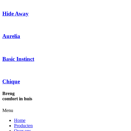
Hide Away
Aurelia
Basic Instinct
Chique
Breng
comfort in huis
Menu
Home
Producten
Over ons