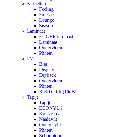
Karpetten
Feeling
Finesse
Lounge
Season
Laminaat
EGGER laminaat
Laminaat
Ondervloeren
Plinten
PVC
Bies
Display
Dryback
Ondervloeren
Plinten
Rigid Click (10dB)
Tapijt
Tapijt
ECONYL®
Kunstgras
Naaldvilt
Ondertapijt
Plinten
Schoonloop