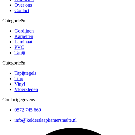
Over ons
Contact
Categorieën
Gordijnen
Karpetten
Laminaat
PVC
Tapijt
Categorieën
Tapijttegels
Trap
Vinyl
Vloerkleden
Contactgegevens
0572 745 660
info@kelderslaapkamersraalte.nl