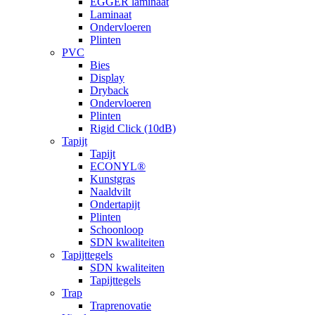
EGGER laminaat
Laminaat
Ondervloeren
Plinten
PVC
Bies
Display
Dryback
Ondervloeren
Plinten
Rigid Click (10dB)
Tapijt
Tapijt
ECONYL®
Kunstgras
Naaldvilt
Ondertapijt
Plinten
Schoonloop
SDN kwaliteiten
Tapijttegels
SDN kwaliteiten
Tapijttegels
Trap
Traprenovatie