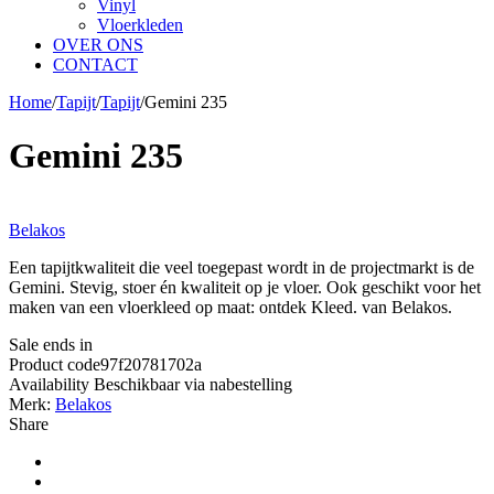
Vinyl
Vloerkleden
OVER ONS
CONTACT
Home
/
Tapijt
/
Tapijt
/
Gemini 235
Gemini 235
Belakos
Een tapijtkwaliteit die veel toegepast wordt in de projectmarkt is de
Gemini. Stevig, stoer én kwaliteit op je vloer. Ook geschikt voor het
maken van een vloerkleed op maat: ontdek Kleed. van Belakos.
Sale ends in
Product code
97f20781702a
Availability
Beschikbaar via nabestelling
Merk:
Belakos
Share