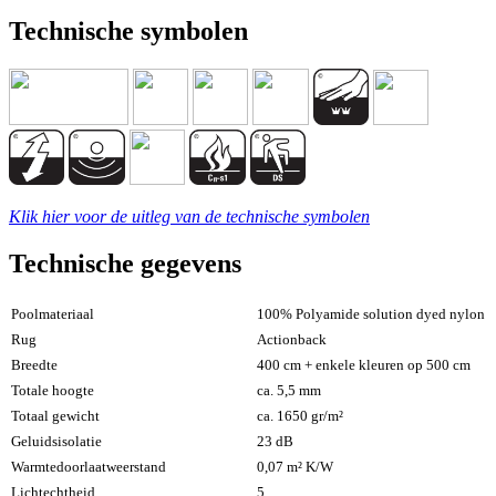
Technische symbolen
Klik hier voor de uitleg van de technische symbolen
Technische gegevens
Poolmateriaal
100% Polyamide solution dyed nylon
Rug
Actionback
Breedte
400 cm + enkele kleuren op 500 cm
Totale hoogte
ca. 5,5 mm
Totaal gewicht
ca. 1650 gr/m²
Geluidsisolatie
23 dB
Warmtedoorlaatweerstand
0,07 m² K/W
Lichtechtheid
5