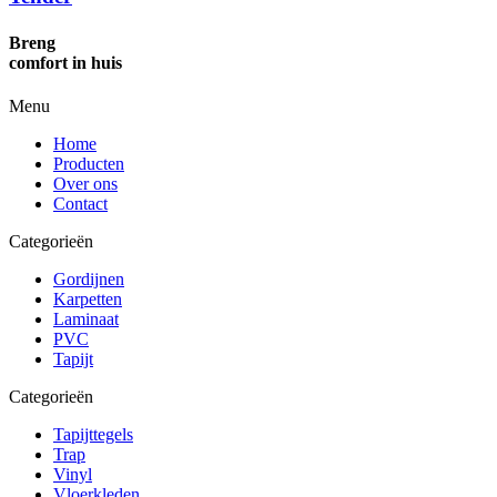
Breng
comfort in huis
Menu
Home
Producten
Over ons
Contact
Categorieën
Gordijnen
Karpetten
Laminaat
PVC
Tapijt
Categorieën
Tapijttegels
Trap
Vinyl
Vloerkleden