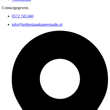
Contactgegevens
0572 745 660
info@kelderslaapkamersraalte.nl