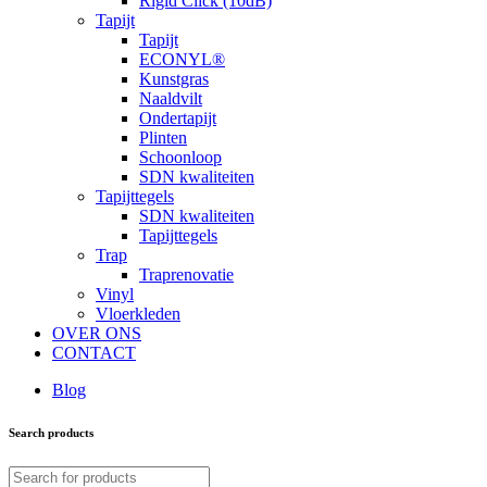
Rigid Click (10dB)
Tapijt
Tapijt
ECONYL®
Kunstgras
Naaldvilt
Ondertapijt
Plinten
Schoonloop
SDN kwaliteiten
Tapijttegels
SDN kwaliteiten
Tapijttegels
Trap
Traprenovatie
Vinyl
Vloerkleden
OVER ONS
CONTACT
Blog
Search products