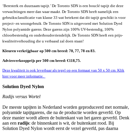
‘Beresterk en duurzaam tapijt.’ De Toronto SDN is een bouclé tapijt die deze
verwachtingen meer dan waar maakt. De Toronto SDN heeft namelijk een
gebruiksclassificatie van klasse 33 wat betekent dat dit tapijt geschikt is voor
project- en woongebruik. De Toronto SDN is uitgevoerd met Solution Dyed
Nylon polyamide garens. Deze garens zijn 100% UV-bestendig, 100%
chloorbestendig en onderhoudsvriendelijk. De Toronto SDN heeft een prijs-
kwaliteitverhouding die u verbaasd zal doen staan!
Kleuren verkrijgbaar op 500 cm breed: 70, 77, 78 en 83.
Adviesverkoopprijs per 500 cm breed:
€118,75.
Deze kwaliteit is ook leverbaar als tegel op een formaat van 50 x 50 cm. Klik
hier voor meer informatie.
Solution Dyed Nylon
Radijs versus Wortel
De meeste tapijten in Nederland worden geproduceerd met normale,
polyamide tapijtgarens, die na de productie worden geverfd. Op
deze manier wordt alleen de buitenkant van het garen geverfd. Denk
aan een
radijs
: de binnenkant is wit, de buitenkant rood. Bij
Solution Dyed Nylon wordt eerst de vezel geverfd, pas daarna