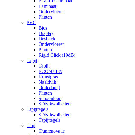
EGGER laminaat
Laminaat
Ondervloeren
Plinten
PVC
Bies
Display
Dryback
Ondervloeren
Plinten
Rigid Click (10dB)
Tapijt
Tapijt
ECONYL®
Kunstgras
Naaldvilt
Ondertapijt
Plinten
Schoonloop
SDN kwaliteiten
Tapijttegels
SDN kwaliteiten
Tapijttegels
Trap
Traprenovatie