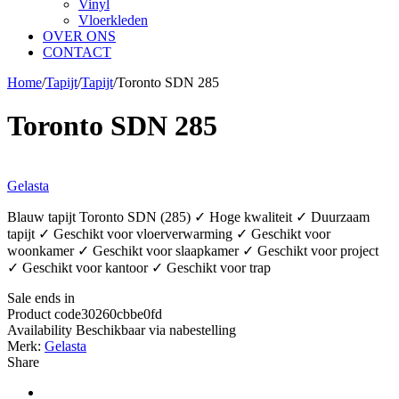
Vinyl
Vloerkleden
OVER ONS
CONTACT
Home
/
Tapijt
/
Tapijt
/
Toronto SDN 285
Toronto SDN 285
Gelasta
Blauw tapijt Toronto SDN (285) ✓ Hoge kwaliteit ✓ Duurzaam
tapijt ✓ Geschikt voor vloerverwarming ✓ Geschikt voor
woonkamer ✓ Geschikt voor slaapkamer ✓ Geschikt voor project
✓ Geschikt voor kantoor ✓ Geschikt voor trap
Sale ends in
Product code
30260cbbe0fd
Availability
Beschikbaar via nabestelling
Merk:
Gelasta
Share