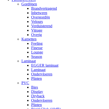
Gordijnen
Brandvertragend
Inbetween
Overgordijn
Velours
Verduisterend
Vitrage
Overig
Karpetten
Feeling
Finesse
Lounge
Season
Laminaat
EGGER laminaat
Laminaat
Ondervloeren
Plinten
PVC
Bies
Display
Dryback
Ondervloeren
Plinten