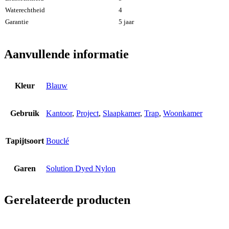
Waterechtheid
4
Garantie
5 jaar
Aanvullende informatie
Kleur
Blauw
Gebruik
Kantoor
,
Project
,
Slaapkamer
,
Trap
,
Woonkamer
Tapijtsoort
Bouclé
Garen
Solution Dyed Nylon
Gerelateerde producten